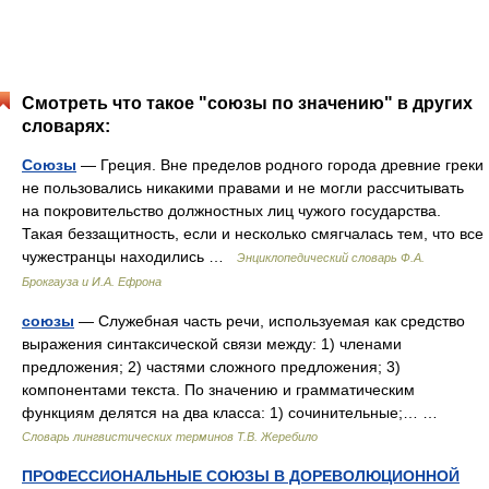
Смотреть что такое "союзы по значению" в других
словарях:
Союзы
— Греция. Вне пределов родного города древние греки
не пользовались никакими правами и не могли рассчитывать
на покровительство должностных лиц чужого государства.
Такая беззащитность, если и несколько смягчалась тем, что все
чужестранцы находились …
Энциклопедический словарь Ф.А.
Брокгауза и И.А. Ефрона
союзы
— Служебная часть речи, используемая как средство
выражения синтаксической связи между: 1) членами
предложения; 2) частями сложного предложения; 3)
компонентами текста. По значению и грамматическим
функциям делятся на два класса: 1) сочинительные;… …
Словарь лингвистических терминов Т.В. Жеребило
ПРОФЕССИОНАЛЬНЫЕ СОЮЗЫ В ДОРЕВОЛЮЦИОННОЙ