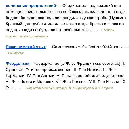
сочинение предложений
— Соединение предложений при
помощи сочинительных союзов. Открылась сильная горячка, и
бедная больная две недели находилась у края гроба (Пушкин).
Красный цвет рубахи манил и ласкал его, а бричка и спавшив
под ней люди возбуждали его любопытство… …
Словарь
лингвистических терминов
Ишкашимский язык
— Самоназвание: škošmi zəvůk Страны …
Википедия
Феодализм
— Содержание [О Ф. во Франции см. соотв. ст.]. I.
Сущность Ф. и его происхождение. II. Ф. в Италии. III. Ф. в
Германии. IV. Ф. в Англии. V. Ф. на Пиренейском полуострове.
VI. Ф. в Чехии и Моравии. VII. Ф. в Польше. VIII. Ф. в России. IX.
Ф. в… …
Энциклопедический словарь Ф.А. Брокгауза и И.А. Ефрона