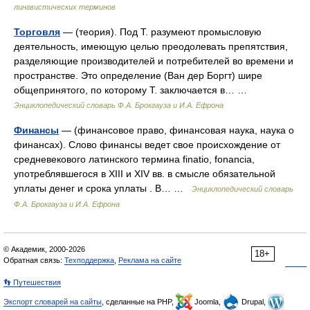
лингвистических терминов
Торговля
— (теория). Под Т. разумеют промысловую
деятельность, имеющую целью преодолевать препятствия,
разделяющие производителей и потребителей во времени и
пространстве. Это определение (Ван дер Боргт) шире
общепринятого, по которому Т. заключается в… …
Энциклопедический словарь Ф.А. Брокгауза и И.А. Ефрона
Финансы
— (финансовое право, финансовая наука, наука о
финансах). Слово финансы ведет свое происхождение от
средневекового латинского термина finatio, fonancia,
употреблявшегося в XIII и XIV вв. в смысле обязательной
уплаты денег и срока уплаты . В… …
Энциклопедический словарь
Ф.А. Брокгауза и И.А. Ефрона
© Академик, 2000-2026
18+
Обратная связь:
Техподдержка
,
Реклама на сайте
👣 Путешествия
Экспорт словарей на сайты
, сделанные на PHP,
Joomla,
Drupal,