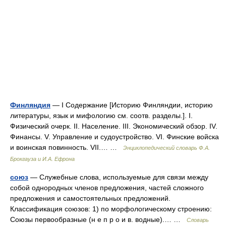
Финляндия
— I Содержание [Историю Финляндии, историю
литературы, язык и мифологию см. соотв. разделы.]. I.
Физический очерк. II. Население. III. Экономический обзор. IV.
Финансы. V. Управление и судоустройство. VI. Финские войска
и воинская повинность. VII.… …
Энциклопедический словарь Ф.А.
Брокгауза и И.А. Ефрона
союз
— Служебные слова, используемые для связи между
собой однородных членов предложения, частей сложного
предложения и самостоятельных предложений.
Классификация союзов: 1) по морфологическому строению:
Союзы первообразные (н е п р о и в. водные).… …
Словарь