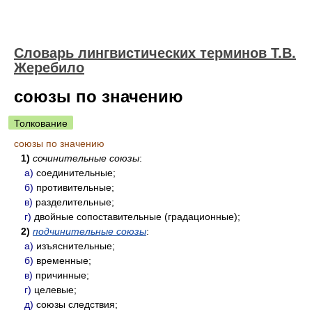
Словарь лингвистических терминов Т.В.
Жеребило
союзы по значению
Толкование
союзы по значению
1)
сочинительные союзы
:
а)
соединительные;
б)
противительные;
в)
разделительные;
г)
двойные сопоставительные (градационные);
2)
подчинительные союзы
:
а)
изъяснительные;
б)
временные;
в)
причинные;
г)
целевые;
д)
союзы следствия;