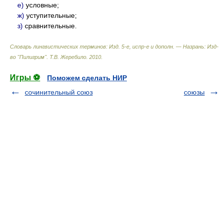
е)
условные;
ж)
уступительные;
з)
сравнительные.
Словарь лингвистических терминов: Изд. 5-е, испр-е и дополн. — Назрань: Изд-
во "Пилигрим"
.
Т.В. Жеребило
.
2010
.
Игры ⚽
Поможем сделать НИР
сочинительный союз
союзы